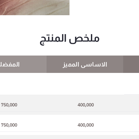
ملخص المنتج
الاساسى المميز
المفضل
750,000
400,000
750,000
400,000