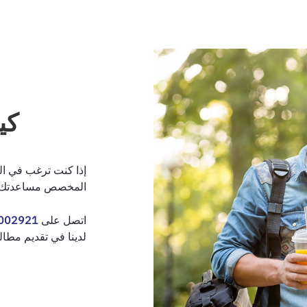
كي
إذا كنت ترغب في ال
المخصص مساعدتك ف
اتصل على
002921
لدينا في تقديم مطال