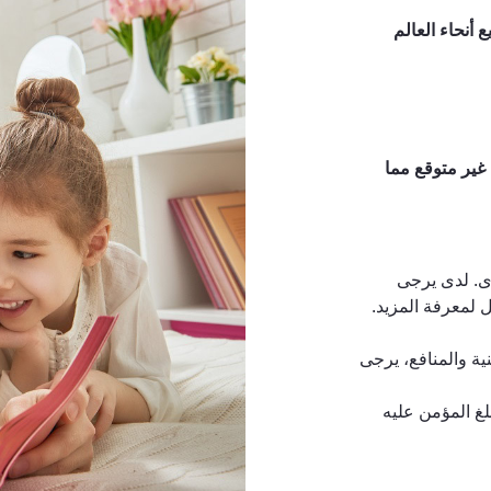
 أنحاء العالم
غير متوقع مما
رى. لدى يرجى
 لمعرفة المزيد.
ية والمنافع، يرجى
وى على 75٪ من المبلغ المؤمن عليه