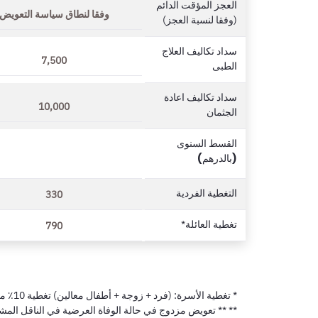
العجز المؤقت الدائم
وفقا لنطاق سياسة التعويض
(وفقا لنسبة العجز)
سداد تكاليف العلاج
7,500
الطبى
سداد تكاليف اعادة
10,000
الجثمان
القسط السنوى
(بالدرهم)
التغطية الفردية
330
تغطية العائلة*
790
* تغطية الأسرة: (فرد + زوجة + أطفال معالين) تغطية 10٪ من المبلغ المؤمن عليه لكل منهم، باستثناء الحوادث الطبية
** ** تعويض مزدوج في حالة الوفاة العرضية في الناقل الم