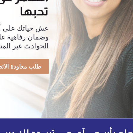
تحبها
عش حياتك على أت
وضمان رفاهية عا
الحوادث غير المت
طلب معاودة الات